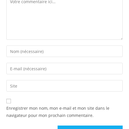
Enter
your
name
Enter
or
your
username
email
Saisir
to
address
l’URL
comment
to
de
comment
votre
Enregistrer mon nom, mon e-mail et mon site dans le
site
navigateur pour mon prochain commentaire.
(facultatif)