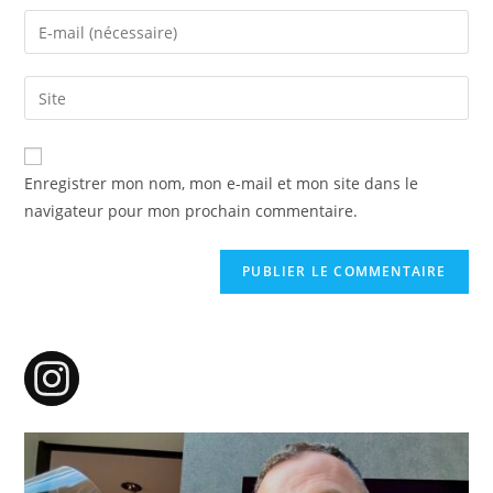
name
Enter
or
your
username
email
Saisir
to
address
l’URL
comment
to
de
comment
votre
Enregistrer mon nom, mon e-mail et mon site dans le
site
navigateur pour mon prochain commentaire.
(facultatif)