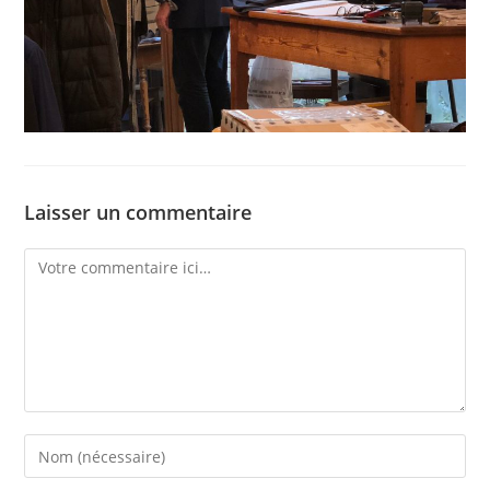
Laisser un commentaire
Comment
Enter
your