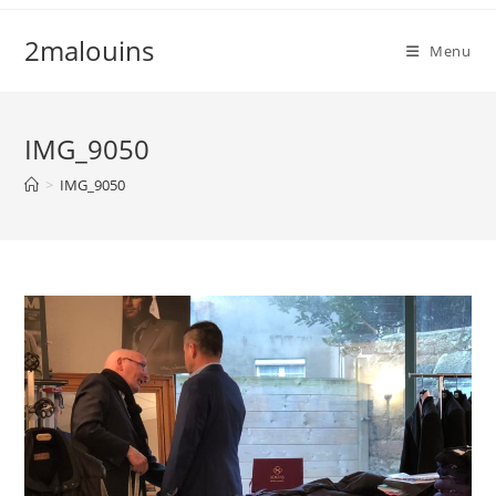
Skip
to
2malouins
Menu
content
IMG_9050
>
IMG_9050